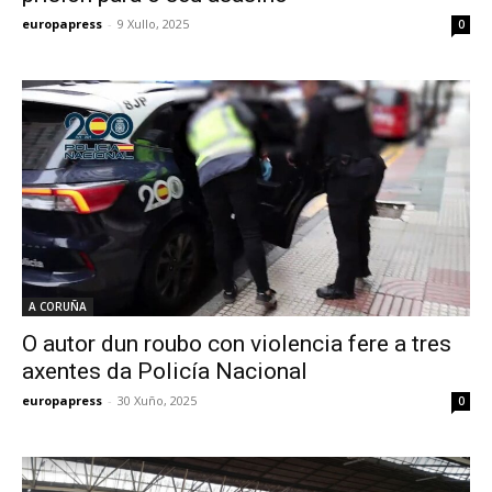
europapress
-
9 Xullo, 2025
0
A CORUÑA
O autor dun roubo con violencia fere a tres
axentes da Policía Nacional
europapress
-
30 Xuño, 2025
0