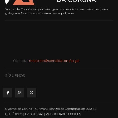
Xornal da Coruña é o primeiro gran xornal dixital exclusivamente en
galego da Coruña e a súa área metropolitana
Contacta:
redaccion@xornaldacoruña.gal
SÍGUENOS
© Xornal da Coruña - Xurimaru Servizos de Comunicación 2010 S.L.
QUE É XdC?
|
AVISO LEGAL
|
PUBLICIDADE
|
COOKIES