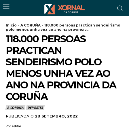
Inicio
A CORUÑA
118.000 persoas practican sendeirismo
polo menos unha vez ao ano na provincia...
118.000 PERSOAS
PRACTICAN
SENDEIRISMO POLO
MENOS UNHA VEZ AO
ANO NA PROVINCIA DA
CORUÑA
A CORUÑA
DEPORTES
PUBLICADA O
28 SETEMBRO, 2022
Por
editor