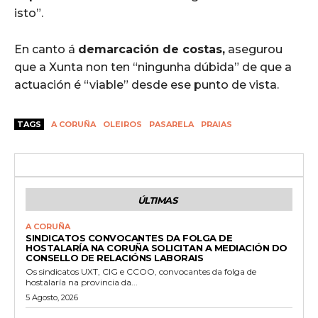
isto”.
En canto á
demarcación de costas,
asegurou
que a Xunta non ten “ningunha dúbida” de que a
actuación é “viable” desde ese punto de vista.
TAGS
A CORUÑA
OLEIROS
PASARELA
PRAIAS
ÚLTIMAS
A CORUÑA
SINDICATOS CONVOCANTES DA FOLGA DE
HOSTALARÍA NA CORUÑA SOLICITAN A MEDIACIÓN DO
CONSELLO DE RELACIÓNS LABORAIS
Os sindicatos UXT, CIG e CCOO, convocantes da folga de
hostalaría na provincia da...
5 Agosto, 2026