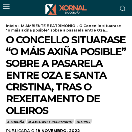
Inicio
M.AMBIENTE E PATRIMONIO
O Concello situarase
"o máis axiña posible" sobre a pasarela entre Oza...
O CONCELLO SITUARASE
“O MÁIS AXIÑA POSIBLE”
SOBRE A PASARELA
ENTRE OZA E SANTA
CRISTINA, TRAS O
REXEITAMENTO DE
OLEIROS
A CORUÑA
M.AMBIENTE E PATRIMONIO
OLEIROS
PUBLICADA O
18 NOVEMBRO, 2022