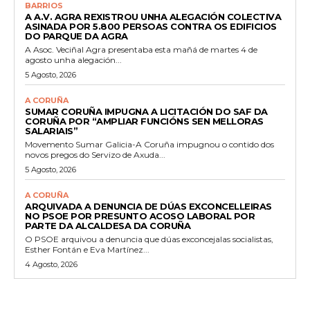
BARRIOS
A A.V. AGRA REXISTROU UNHA ALEGACIÓN COLECTIVA
ASINADA POR 5.800 PERSOAS CONTRA OS EDIFICIOS
DO PARQUE DA AGRA
A Asoc. Veciñal Agra presentaba esta mañá de martes 4 de
agosto unha alegación...
5 Agosto, 2026
A CORUÑA
SUMAR CORUÑA IMPUGNA A LICITACIÓN DO SAF DA
CORUÑA POR “AMPLIAR FUNCIÓNS SEN MELLORAS
SALARIAIS”
Movemento Sumar Galicia-A Coruña impugnou o contido dos
novos pregos do Servizo de Axuda...
5 Agosto, 2026
A CORUÑA
ARQUIVADA A DENUNCIA DE DÚAS EXCONCELLEIRAS
NO PSOE POR PRESUNTO ACOSO LABORAL POR
PARTE DA ALCALDESA DA CORUÑA
O PSOE arquivou a denuncia que dúas exconcejalas socialistas,
Esther Fontán e Eva Martínez...
4 Agosto, 2026