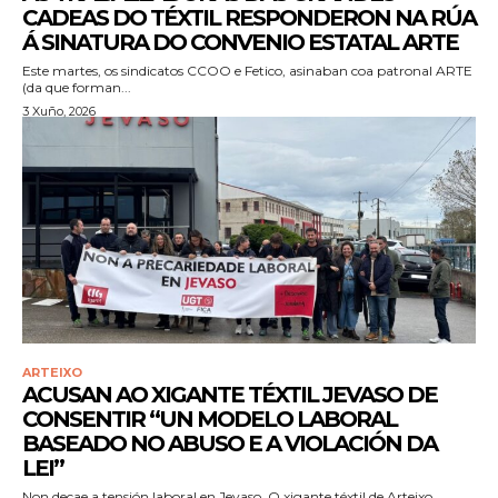
CADEAS DO TÉXTIL RESPONDERON NA RÚA
Á SINATURA DO CONVENIO ESTATAL ARTE
Este martes, os sindicatos CCOO e Fetico, asinaban coa patronal ARTE
(da que forman...
3 Xuño, 2026
ARTEIXO
ACUSAN AO XIGANTE TÉXTIL JEVASO DE
CONSENTIR “UN MODELO LABORAL
BASEADO NO ABUSO E A VIOLACIÓN DA
LEI”
Non decae a tensión laboral en Jevaso. O xigante téxtil de Arteixo,