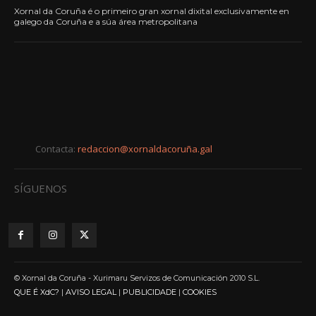
Xornal da Coruña é o primeiro gran xornal dixital exclusivamente en
galego da Coruña e a súa área metropolitana
Contacta:
redaccion@xornaldacoruña.gal
SÍGUENOS
© Xornal da Coruña - Xurimaru Servizos de Comunicación 2010 S.L.
QUE É XdC?
|
AVISO LEGAL
|
PUBLICIDADE
|
COOKIES