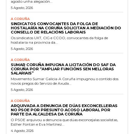
agosto unha alegación...
5 Agosto, 2026
A CORUÑA
SINDICATOS CONVOCANTES DA FOLGA DE
HOSTALARÍA NA CORUÑA SOLICITAN A MEDIACIÓN DO
CONSELLO DE RELACIÓNS LABORAIS
Os sindicatos UXT, CIG e CCOO, convocantes da folga de
hostalaría na provincia da...
5 Agosto, 2026
A CORUÑA
SUMAR CORUÑA IMPUGNA A LICITACIÓN DO SAF DA
CORUÑA POR “AMPLIAR FUNCIÓNS SEN MELLORAS
SALARIAIS”
Movemento Sumar Galicia-A Coruña impugnou o contido dos
novos pregos do Servizo de Axuda...
5 Agosto, 2026
A CORUÑA
ARQUIVADA A DENUNCIA DE DÚAS EXCONCELLEIRAS
NO PSOE POR PRESUNTO ACOSO LABORAL POR
PARTE DA ALCALDESA DA CORUÑA
O PSOE arquivou a denuncia que dúas exconcejalas socialistas,
Esther Fontán e Eva Martínez...
4 Agosto, 2026