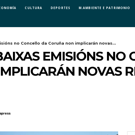
CONOMÍA
CULTURA
DEPORTES
M.AMBIENTE E PATRIMONIO
sións no Concello da Coruña non implicarán novas...
BAIXAS EMISIÓNS NO
MPLICARÁN NOVAS R
apress