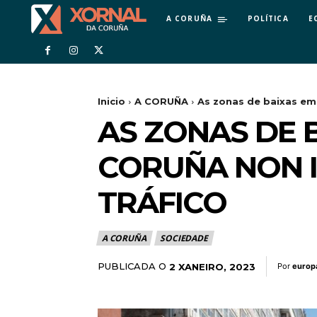
A CORUÑA
POLÍTICA
E
Inicio
A CORUÑA
As zonas de baixas emi
AS ZONAS DE 
CORUÑA NON I
TRÁFICO
A CORUÑA
SOCIEDADE
PUBLICADA O
2 XANEIRO, 2023
Por
europ