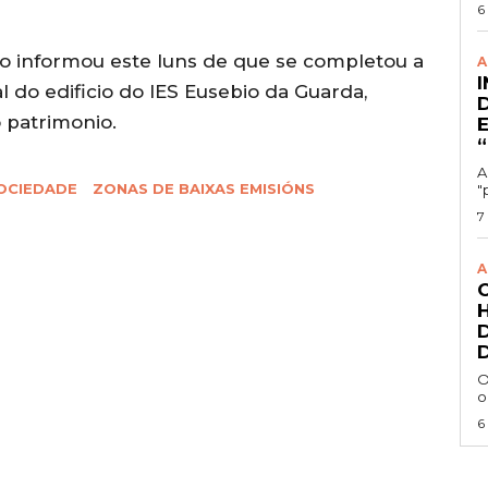
6
io informou este luns de que se completou a
A
do edificio do IES Eusebio da Guarda,
 patrimonio.
A
OCIEDADE
ZONAS DE BAIXAS EMISIÓNS
"
7
A
O
o
6