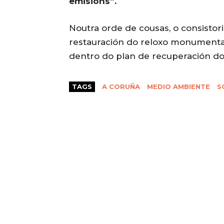
emisións”.
Noutra orde de cousas, o consistor
restauración do reloxo monumental 
dentro do plan de recuperación do
TAGS
A CORUÑA
MEDIO AMBIENTE
S