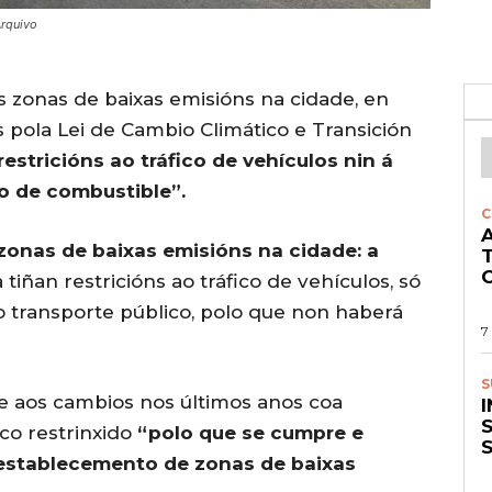
Arquivo
 zonas de baixas emisións na cidade, en
ola Lei de Cambio Climático e Transición
estricións ao tráfico de vehículos nin á
o de combustible”.
C
A
 zonas de baixas emisións na cidade: a
O
tiñan restricións ao tráfico de vehículos, só
o transporte público, polo que non haberá
7
S
de aos cambios nos últimos anos coa
S
ico restrinxido
“polo que se cumpre e
 establecemento de zonas de baixas