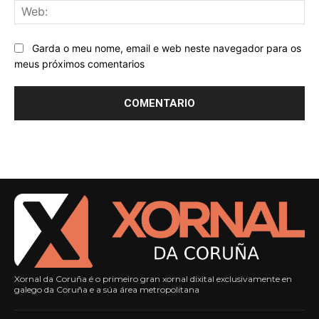
We
Garda o meu nome, email e web neste navegador para os
meus próximos comentarios
Xornal da Coruña é o primeiro gran xornal dixital exclusivamente en
galego da Coruña e a súa área metropolitana