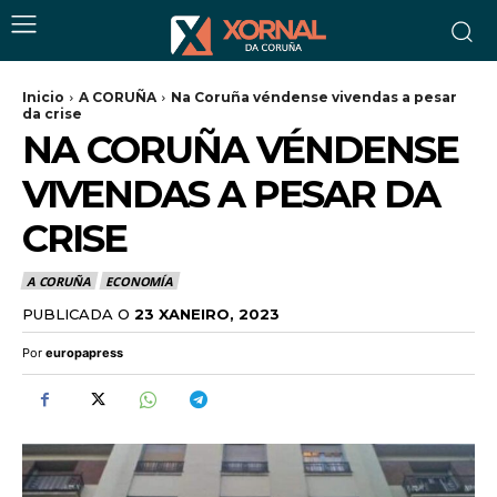
Inicio
A CORUÑA
Na Coruña véndense vivendas a pesar
da crise
NA CORUÑA VÉNDENSE
VIVENDAS A PESAR DA
CRISE
A CORUÑA
ECONOMÍA
PUBLICADA O
23 XANEIRO, 2023
Por
europapress