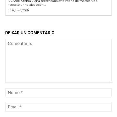
A Asoc. Veciñal Agra presentaba esta mañá de martes 4 de
agosto unha alegación...
5 Agosto, 2026
DEIXAR UN COMENTARIO
Comentario:
No
Ema