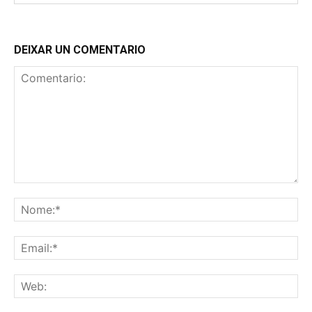
DEIXAR UN COMENTARIO
Comentario:
No
Ema
We