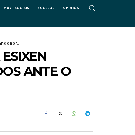
MOV. SOCIAIS
SUCESOS
OPINIÓN
andono"...
 ESIXEN
DOS ANTE O