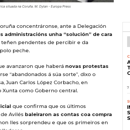
rica situada na Coruña. M. Dylan - Europa Press
oruña concentráronse, ante a Delegación
ás administracións unha “solución” de cara
teñen pendentes de percibir e da
polo peche.
C
A
ue avanzaron que haberá
novas protestas
O
rse “abandonados á súa sorte”, dixo o
a, Juan Carlos López Corbacho, en
7
to Xunta como Goberno central.
S
icial
que confirma que os últimos
S
 de Avilés
baleiraron as contas coa compra
on lles sorprendeu e que os primeiros en