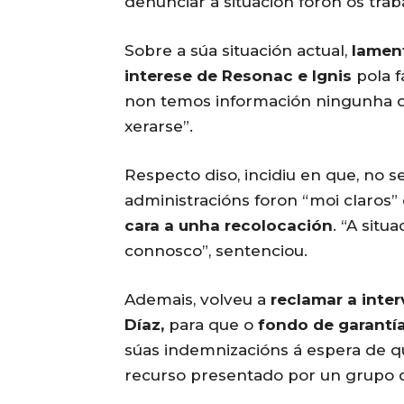
denunciar a situación foron os trab
Sobre a súa situación actual,
lament
interese de Resonac e Ignis
pola f
non temos información ningunha d
xerarse”.
Respecto diso, incidiu en que, no
administracións foron “moi claros” 
cara a unha recolocación
. “A situ
connosco”, sentenciou.
Ademais, volveu a
reclamar a inter
Díaz,
para que o
fondo de garantía 
súas indemnizacións á espera de q
recurso presentado por un grupo d