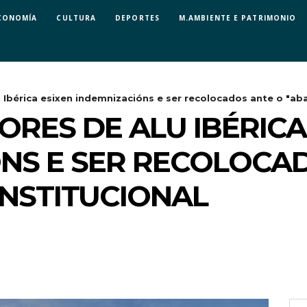
CONOMÍA
CULTURA
DEPORTES
M.AMBIENTE E PATRIMONIO
 Ibérica esixen indemnizacións e ser recolocados ante o "ab
RES DE ALU IBÉRICA
NS E SER RECOLOCA
NSTITUCIONAL