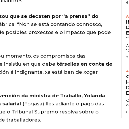
alladores.
6
ou que se decaten por “a prensa” do
A
ábrica. “Non se está contando connosco,
e posibles proxectos e o impacto que pode
A
"
 seu momento, os compromisos das
7
e insistiu en que debe
térselles en conta de
A
ación é indignante, xa está ben de xogar
vención da ministra de Traballo, Yolanda
O
salarial
(Fogasa) lles adiante o pago das
o
ue o Tribunal Supremo resolva sobre o
6
e traballadores.