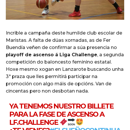
Incrible a campaña deste humilde club escolar de
Maristas. A falta de dúas xornadas, as de Fer
Buendía veñen de confirmar a súa presencia no
playoff de ascenso á Liga Challenge
, a segunda
competición do baloncesto feminino estatal.
Hoxe mesmo xogan en Lanzarote buscando unha
3ª praza que lles permitirá participar na
promoción con algo máis de opcións. Van de
cincentas pero non desbotan nada.
YA TENEMOS NUESTRO BILLETE
PARA LA FASE DE ASCENSO A
LF.CHALLENGE