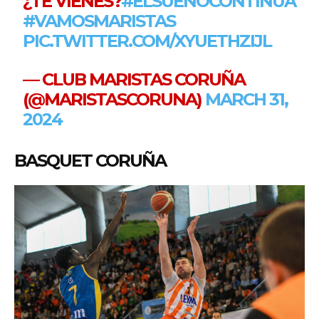
¿TE VIENES?
#ELSUEÑOCONTINUA
#VAMOSMARISTAS
PIC.TWITTER.COM/XYUETHZIJL
— CLUB MARISTAS CORUÑA
(@MARISTASCORUNA)
MARCH 31,
2024
BASQUET CORUÑA