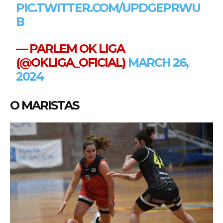
PIC.TWITTER.COM/UPDGEPRWU
B
— PARLEM OK LIGA
(@OKLIGA_OFICIAL)
MARCH 26,
2024
O MARISTAS