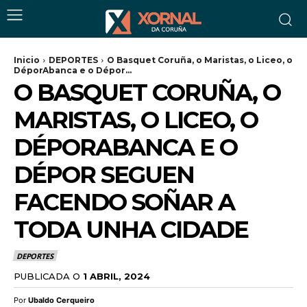
Inicio
DEPORTES
O Basquet Coruña, o Maristas, o Liceo, o
DéporAbanca e o Dépor...
O BASQUET CORUÑA, O
MARISTAS, O LICEO, O
DÉPORABANCA E O
DÉPOR SEGUEN
FACENDO SOÑAR A
TODA UNHA CIDADE
DEPORTES
PUBLICADA O
1 ABRIL, 2024
Por
Ubaldo Cerqueiro