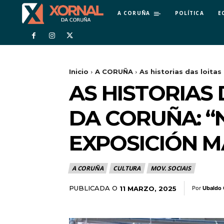
A CORUÑA
POLÍTICA
E
Inicio
A CORUÑA
As historias das loitas
AS HISTORIAS
DA CORUÑA: “
EXPOSICIÓN M
A CORUÑA
CULTURA
MOV. SOCIAIS
PUBLICADA O
11 MARZO, 2025
Por
Ubaldo 