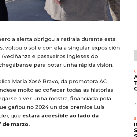
pero a alerta obrigou a retirala durante esta
 voltou o sol e con ela a singular exposición
 (veciñanza e pasaxeiros ingleses do
hegábanse para botar unha rápida visión.
C
A
xplica María Xosé Bravo, da promotora AC
O
ndese moito ao coñecer todas as historias
hegarse a ver unha mostra, financiada pola
7
que gañou no 2024 un dos premios Luís
ade), que
estará accesible ao lado da
S
7 de marzo.
S