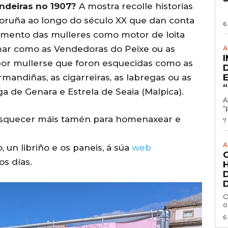
ndeiras no 1907?
A mostra recolle historias
Coruña ao longo do século XX que dan conta
6
ento das mulleres como motor de loita
 mar como as Vendedoras do Peixe ou as
A
por mullerse que foron esquecidas como as
rmandiñas, as cigarreiras, as labregas ou as
ga de Genara e Estrela de Seaia (Malpica).
A
"
 esquecer máis tamén para homenaxear e
7
A
, un libriño e os paneis, á súa
web
os días.
O
o
6