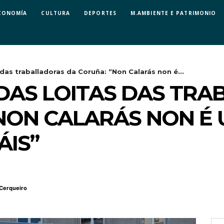
CONOMÍA
CULTURA
DEPORTES
M.AMBIENTE E PATRIMONIO
 das traballadoras da Coruña: “Non Calarás non é...
 DAS LOITAS DAS TR
NON CALARÁS NON É
ÁIS”
Cerqueiro