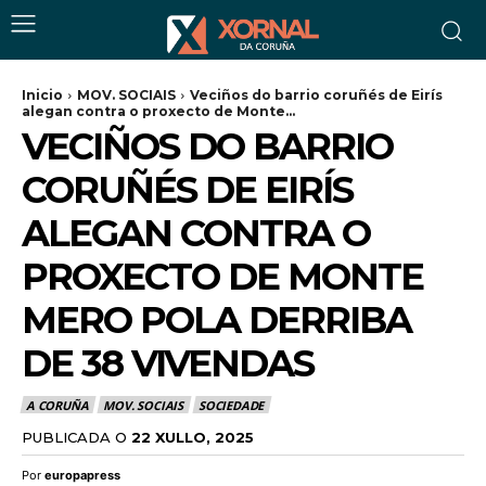
Inicio
MOV. SOCIAIS
Veciños do barrio coruñés de Eirís
alegan contra o proxecto de Monte...
VECIÑOS DO BARRIO
CORUÑÉS DE EIRÍS
ALEGAN CONTRA O
PROXECTO DE MONTE
MERO POLA DERRIBA
DE 38 VIVENDAS
A CORUÑA
MOV. SOCIAIS
SOCIEDADE
PUBLICADA O
22 XULLO, 2025
Por
europapress