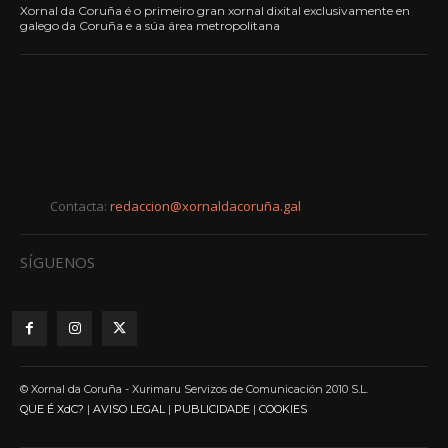
Xornal da Coruña é o primeiro gran xornal dixital exclusivamente en
galego da Coruña e a súa área metropolitana
Contacta:
redaccion@xornaldacoruña.gal
SÍGUENOS
© Xornal da Coruña - Xurimaru Servizos de Comunicación 2010 S.L.
QUE É XdC?
|
AVISO LEGAL
|
PUBLICIDADE
|
COOKIES