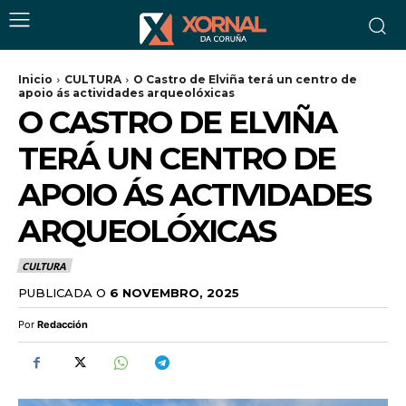
Inicio
CULTURA
O Castro de Elviña terá un centro de
apoio ás actividades arqueolóxicas
O CASTRO DE ELVIÑA
TERÁ UN CENTRO DE
APOIO ÁS ACTIVIDADES
ARQUEOLÓXICAS
CULTURA
PUBLICADA O
6 NOVEMBRO, 2025
Por
Redacción