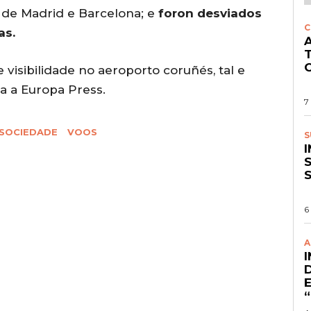
n de Madrid e Barcelona; e
foron desviados
C
as.
A
O
 visibilidade no aeroporto coruñés, tal e
 a Europa Press.
7
SOCIEDADE
VOOS
S
S
6
A