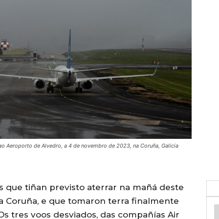
ao Aeroporto de Alvedro, a 4 de novembro de 2023, na Coruña, Galicia
s que tiñan previsto aterrar na mañá deste
a Coruña, e que tomaron terra finalmente
s tres voos desviados, das compañías Air