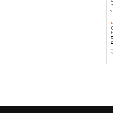
A
"
7
A
O
o
6