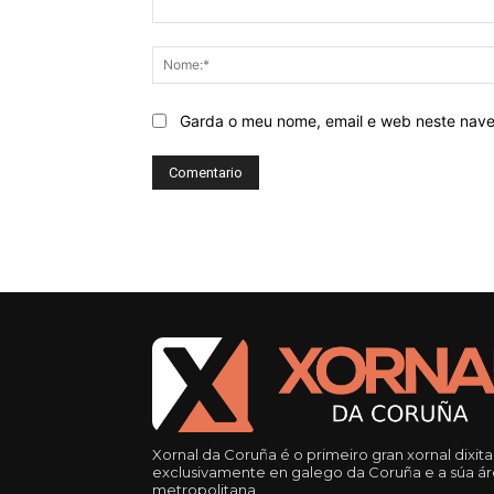
Comentario:
Garda o meu nome, email e web neste nav
Xornal da Coruña é o primeiro gran xornal dixita
exclusivamente en galego da Coruña e a súa á
metropolitana