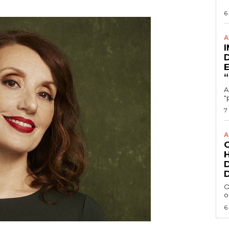
6
A
A
"
7
A
O
o
6