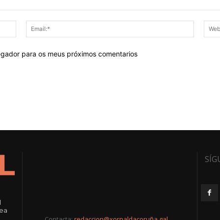
Nome:*
Email:*
egador para os meus próximos comentarios
SÍG
l
rea
Contacta:
redaccion@xornaldacoruña.gal