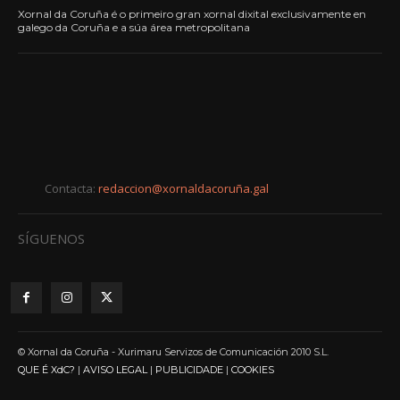
Xornal da Coruña é o primeiro gran xornal dixital exclusivamente en
galego da Coruña e a súa área metropolitana
Contacta:
redaccion@xornaldacoruña.gal
SÍGUENOS
© Xornal da Coruña - Xurimaru Servizos de Comunicación 2010 S.L.
QUE É XdC?
|
AVISO LEGAL
|
PUBLICIDADE
|
COOKIES