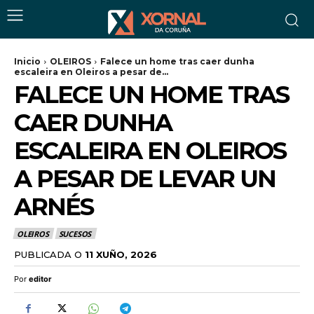
Inicio
OLEIROS
Falece un home tras caer dunha
escaleira en Oleiros a pesar de...
FALECE UN HOME TRAS
CAER DUNHA
ESCALEIRA EN OLEIROS
A PESAR DE LEVAR UN
ARNÉS
OLEIROS
SUCESOS
PUBLICADA O
11 XUÑO, 2026
Por
editor