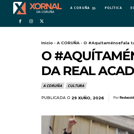
A CORUÑA
POLÍTICA
E
Inicio
A CORUÑA
O #Aquítaménsefala t
O #AQUÍTAMÉ
DA REAL ACA
A CORUÑA
CULTURA
PUBLICADA O
29 XUÑO, 2026
Por
Redacci