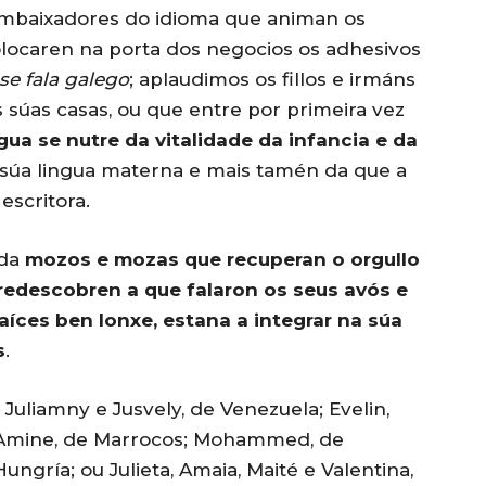
mbaixadores do idioma que animan os
olocaren na porta dos negocios os adhesivos
se fala galego
; aplaudimos os fillos e irmáns
 súas casas, ou que entre por primeira vez
gua se nutre da vitalidade da infancia e da
a súa lingua materna e mais tamén da que a
escritora.
nda
mozos e mozas que recuperan o orgullo
e redescobren a que falaron os seus avós e
aíces ben lonxe, estana a integrar na súa
s
.
Juliamny e Jusvely, de Venezuela; Evelin,
 e Amine, de Marrocos; Mohammed, de
Hungría; ou Julieta, Amaia, Maité e Valentina,