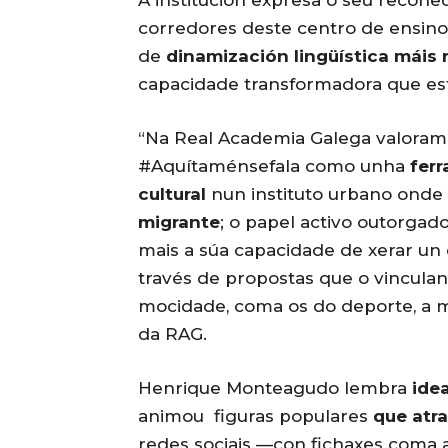
corredores deste centro de ensi
de
dinamización lingüística máis
capacidade transformadora que est
“Na Real Academia Galega valoram
#Aquítaménsefala como unha
fer
cultural
nun instituto urbano onde
migrante
; o papel activo outorgad
mais a súa capacidade de xerar un 
través de propostas que o vinculan
mocidade, coma os do deporte, a mú
da RAG.
Henrique Monteagudo lembra
idea
animou figuras populares
que atra
redes sociais —con fichaxes coma