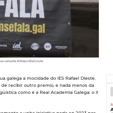
or coa campaña #ODeporéDaCoruña
ua galega a mocidade do IES Rafael Dieste.
de recibir outro premio, e nada menos da
güística como é a Real Academia Galega: o II
B
A
cemento a unha iniciativa nada en 2023 nos