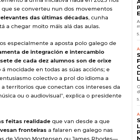
no que se converteu nun dos movementos
 relevantes das últimas décadas
, cunha
A
á a chegar moito máis alá das aulas.
m
5
os especialmente a aposta polo galego de
A
ramenta de integración e intercambio
sete de cada dez alumnos son de orixe
o á mocidade en todas as súas accións; e
entusiasmo colectivo a prol do idioma a
 a territorios que conectan cos intereses da
O
d
sica ou o audiovisual”, explica o presidente
5
A
s feitas realidade
que van desde a que
vesan fronteiras
a falaren en galego nas
 as de Viggo Mortensen ou James Rhodes—,