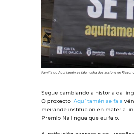
Familia do Aquí tamén se fala nunha das accións en Riaz
Segue cambiando a historia da ling
O proxecto
Aquí tamén se fala
vén 
meirande institución en materia lin
Premio Na lingua que eu falo.
A institución expresa o seu recoñe