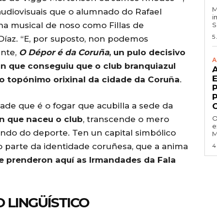
M
 audiovisuais que o alumnado do Rafael
i
ena musical de noso como Fillas de
S
5
Díaz. “E, por suposto, non podemos
ente,
O Dépor é da
Coruña
, un pulo decisivo
A
n que conseguiu que o club branquiazul
o topónimo orixinal da cidade da Coruña
.
idade que é o fogar que acubilla a sede da
 que naceu o club
, transcende o mero
O
e
undo do deporte. Ten un capital simbólico
M
 parte da identidade coruñesa, que a anima
4
e prenderon aquí as Irmandades da Fala
 LINGÜÍSTICO