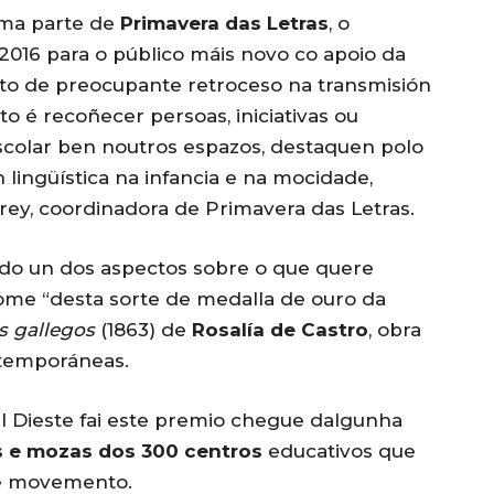
rma parte de
Primavera das Letras
, o
016 para o público máis novo co apoio da
to de preocupante retroceso na transmisión
to é recoñecer persoas, iniciativas ou
scolar ben noutros espazos, destaquen polo
n lingüística na infancia e na mocidade,
rey, coordinadora de Primavera das Letras.
tido un dos aspectos sobre o que quere
nome “desta sorte de medalla de ouro da
s gallegos
(1863) de
Rosalía de Castro
, obra
ntemporáneas.
el Dieste fai este premio chegue dalgunha
 e mozas dos 300 centros
educativos que
te movemento.