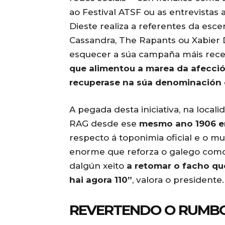
ao Festival ATSF ou as entrevistas
Dieste realiza a referentes da esc
Cassandra, The Rapants ou Xabier 
esquecer a súa campaña máis rec
que alimentou a marea da afecció
recuperase na súa denominación 
A pegada desta iniciativa, na local
RAG desde ese
mesmo ano 1906 en
respecto á toponimia oficial e o m
enorme que reforza o galego como
dalgún xeito
a retomar o facho qu
hai agora 110”
, valora o presidente.
REVERTENDO O RUMBO