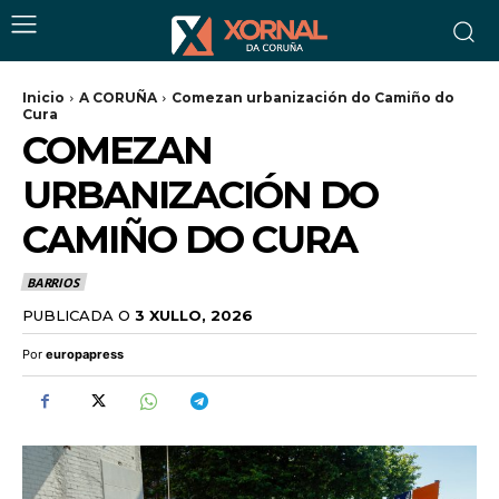
Inicio
A CORUÑA
Comezan urbanización do Camiño do
Cura
COMEZAN
URBANIZACIÓN DO
CAMIÑO DO CURA
BARRIOS
PUBLICADA O
3 XULLO, 2026
Por
europapress