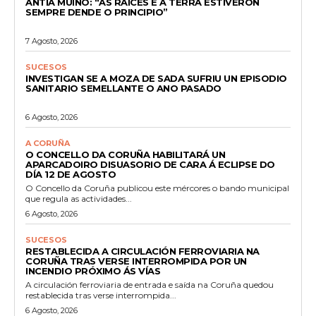
ANTÍA MUÍÑO: “AS RAÍCES E A TERRA ESTIVERON
SEMPRE DENDE O PRINCIPIO”
7 Agosto, 2026
SUCESOS
INVESTIGAN SE A MOZA DE SADA SUFRIU UN EPISODIO
SANITARIO SEMELLANTE O ANO PASADO
6 Agosto, 2026
A CORUÑA
O CONCELLO DA CORUÑA HABILITARÁ UN
APARCADOIRO DISUASORIO DE CARA Á ECLIPSE DO
DÍA 12 DE AGOSTO
O Concello da Coruña publicou este mércores o bando municipal
que regula as actividades...
6 Agosto, 2026
SUCESOS
RESTABLECIDA A CIRCULACIÓN FERROVIARIA NA
CORUÑA TRAS VERSE INTERROMPIDA POR UN
INCENDIO PRÓXIMO ÁS VÍAS
A circulación ferroviaria de entrada e saída na Coruña quedou
restablecida tras verse interrompida...
6 Agosto, 2026