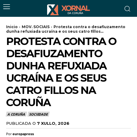
Inicio
MOV. SOCIAIS
Protesta contra o desafiuzamento
dunha refuxiada ucraína e os seus catro fillos...
PROTESTA CONTRA O
DESAFIUZAMENTO
DUNHA REFUXIADA
UCRAÍNA E OS SEUS
CATRO FILLOS NA
CORUÑA
A CORUÑA
SOCIEDADE
PUBLICADA O
7 XULLO, 2026
Por
europapress