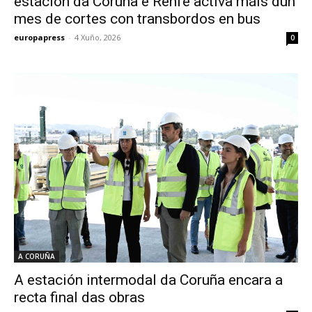
estación da Coruña e Renfe activa máis dun
mes de cortes con transbordos en bus
europapress
-
4 Xuño, 2026
0
A CORUÑA
A estación intermodal da Coruña encara a
recta final das obras