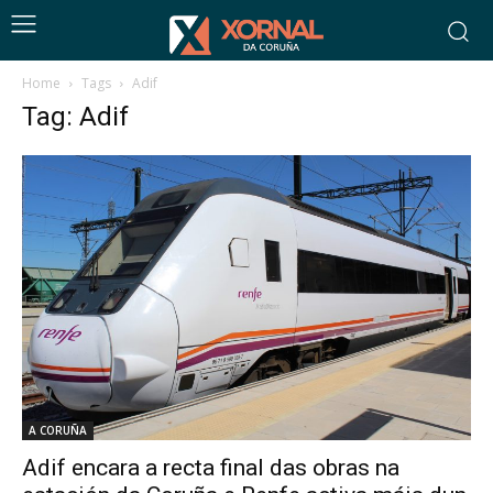
Home
Tags
Adif
Tag: Adif
A CORUÑA
Adif encara a recta final das obras na