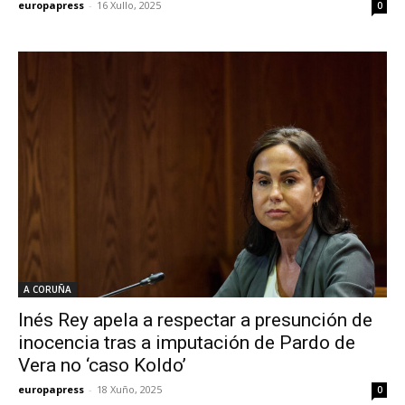
europapress
-
16 Xullo, 2025
0
A CORUÑA
Inés Rey apela a respectar a presunción de
inocencia tras a imputación de Pardo de
Vera no ‘caso Koldo’
europapress
-
18 Xuño, 2025
0