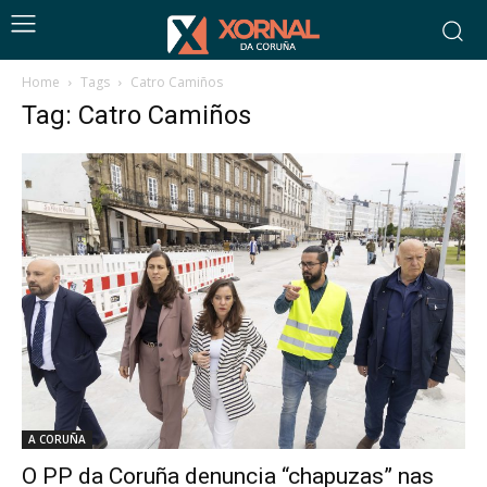
Home
Tags
Catro Camiños
Tag: Catro Camiños
A CORUÑA
O PP da Coruña denuncia “chapuzas” nas