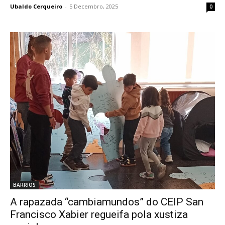
Ubaldo Cerqueiro
-
5 Decembro, 2025
0
BARRIOS
A rapazada “cambiamundos” do CEIP San
Francisco Xabier regueifa pola xustiza