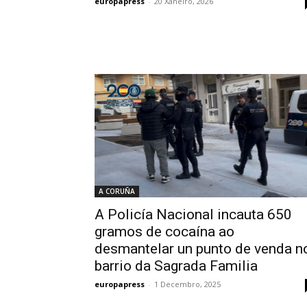
europapress
-
20 Xaneiro, 2026
A CORUÑA
A Policía Nacional incauta 650
gramos de cocaína ao
desmantelar un punto de venda n
barrio da Sagrada Familia
europapress
-
1 Decembro, 2025