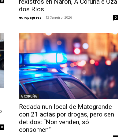
rexistros en Narón, A Coruña e Oza
0
dos Ríos
europapress
-
13 Xaneiro, 2026
0
A CORUÑA
Redada nun local de Matogrande
o
con 21 actas por drogas, pero sen
detidos: “Non venden, só
0
consomen”