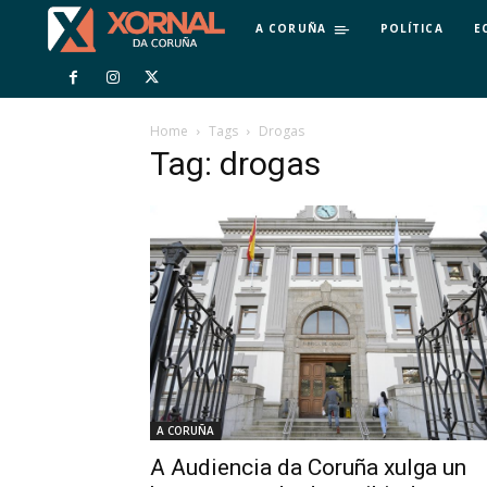
A CORUÑA
POLÍTICA
E
Home
Tags
Drogas
Tag: drogas
A CORUÑA
A Audiencia da Coruña xulga un