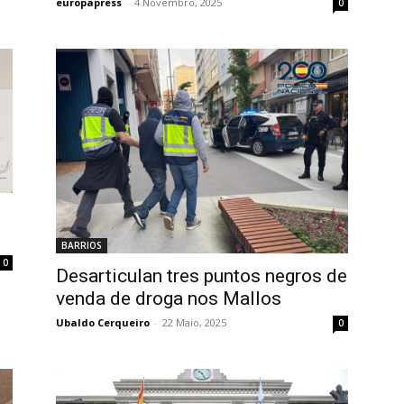
europapress
-
4 Novembro, 2025
0
BARRIOS
0
Desarticulan tres puntos negros de
venda de droga nos Mallos
Ubaldo Cerqueiro
-
22 Maio, 2025
0