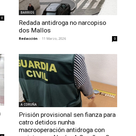
BARRIOS
0
Redada antidroga no narcopiso
dos Mallos
Redacción
-
11 Marzo, 2026
0
A CORUÑA
a
Prisión provisional sen fianza para
catro detidos nunha
macrooperación antidroga con