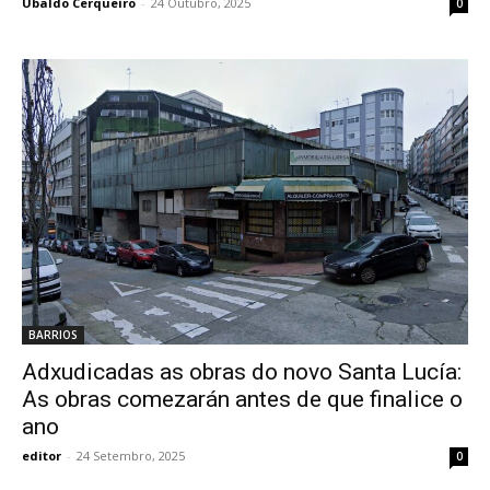
Ubaldo Cerqueiro
-
24 Outubro, 2025
0
BARRIOS
Adxudicadas as obras do novo Santa Lucía:
As obras comezarán antes de que finalice o
ano
editor
-
24 Setembro, 2025
0