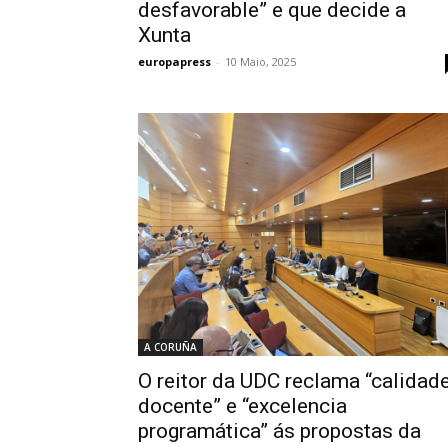
desfavorable” e que decide a
Xunta
europapress
-
10 Maio, 2025
A CORUÑA
O reitor da UDC reclama “calidad
docente” e “excelencia
programática” ás propostas da