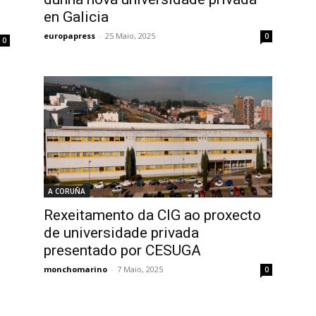
en Galicia
europapress
-
25 Maio, 2025
0
0
A CORUÑA
Rexeitamento da CIG ao proxecto
de universidade privada
presentado por CESUGA
monchomarino
-
7 Maio, 2025
0