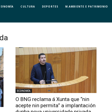
CONOMÍA
CULTURA
DEPORTES
M.AMBIENTE E PATRIMONIO
ada
ECONOMÍA
O BNG reclama á Xunta que “nin
acepte nin permita” a implantación
dunha nova universidade privada