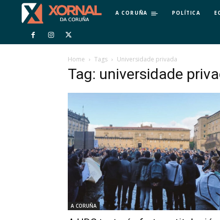
A CORUÑA
POLÍTICA
E
Home
Tags
Universidade privada
Tag: universidade priv
A CORUÑA