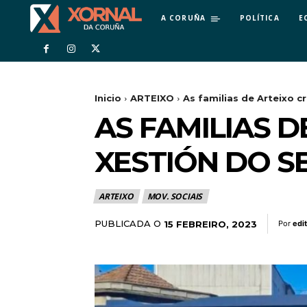
A CORUÑA
POLÍTICA
E
Inicio
ARTEIXO
As familias de Arteixo cr
AS FAMILIAS D
XESTIÓN DO S
ARTEIXO
MOV. SOCIAIS
PUBLICADA O
15 FEBREIRO, 2023
Por
edi