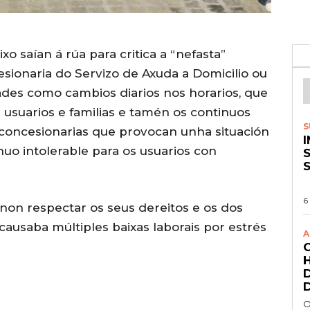
xo saían á rúa para critica a “nefasta”
sionaria do Servizo de Axuda a Domicilio ou
ades como cambios diarios nos horarios, que
usuarios e familias e tamén os continuos
S
concesionarias que provocan unha situación
uo intolerable para os usuarios con
S
6
non respectar os seus dereitos e os dos
causaba múltiples baixas laborais por estrés
A
O