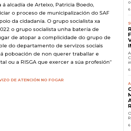
o
 á alcadía de Arteixo, Patricia Boedo,
6
ciar o proceso de municipalización do SAF
oio da cidadanía. O grupo socialista xa
S
022 o grupo socialista unha batería de
lugar de atopar a complicidade do grupo de
le do departamento de servizos sociais
A
 á poboación de non querer traballar e
C
ital ou a RISGA que exercer a súa profesión”
i
6
VIZO DE ATENCIÓN NO FOGAR
A
O
R
6