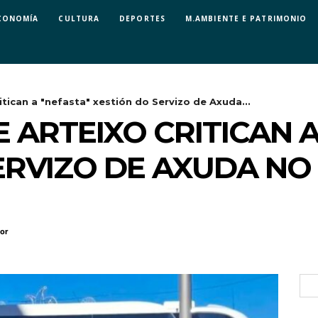
CONOMÍA
CULTURA
DEPORTES
M.AMBIENTE E PATRIMONIO
itican a "nefasta" xestión do Servizo de Axuda...
E ARTEIXO CRITICAN 
ERVIZO DE AXUDA NO
tor