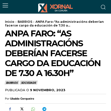
Inicio
BARRIOS
ANPA Faro: "As administracións deberían
facerse cargo da educación de 7.30 a...
ANPA FARO: “AS
ADMINISTRACIÓNS
DEBERÍAN FACERSE
CARGO DA EDUCACIÓN
DE 7.30 A 16.30H”
BARRIOS
SOCIEDADE
PUBLICADA O
9 NOVEMBRO, 2023
Por
Ubaldo Cerqueiro