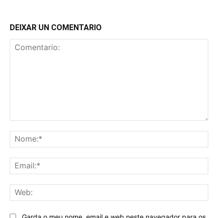
DEIXAR UN COMENTARIO
Comentario:
No
Ema
We
Garda o meu nome, email e web neste navegador para os