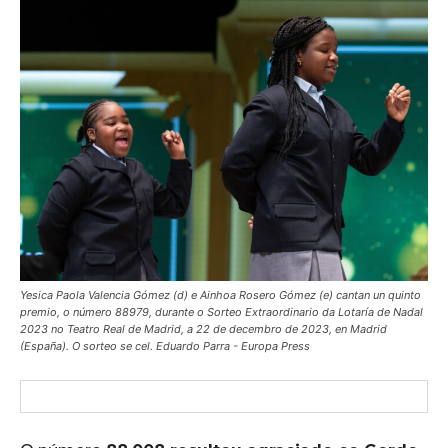
Yesica Paola Valencia Gómez (d) e Ainhoa Rosero Gómez (e) cantan un quinto
premio, o número 88979, durante o Sorteo Extraordinario da Lotaría de Nadal
2023 no Teatro Real de Madrid, a 22 de decembro de 2023, en Madrid
(España). O sorteo se cel. Eduardo Parra - Europa Press