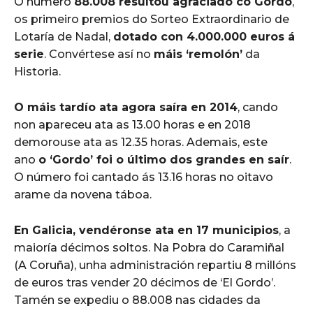
O número
88.008 resultou agraciado co Gordo
,
os primeiro premios do Sorteo Extraordinario de
Lotaría de Nadal,
dotado con 4.000.000 euros á
serie
. Convértese así no
máis ‘remolón’
da
Historia.
O máis tardío ata agora saíra en 2014
, cando
non apareceu ata as 13.00 horas e en 2018
demorouse ata as 12.35 horas. Ademais, este
ano
o ‘Gordo’ foi o último dos grandes en saír
.
O número foi cantado ás 13.16 horas no oitavo
arame da novena táboa.
En Galicia, vendéronse ata en 17 municipios
, a
maioría décimos soltos. Na Pobra do Caramiñal
(A Coruña), unha administración repartiu 8 millóns
de euros tras vender 20 décimos de ‘El Gordo’.
Tamén se expediu o 88.008 nas cidades da