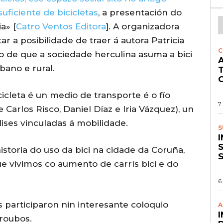
uficiente de bicicletas
, a presentación do
ia» [
Catro Ventos Editora
]. A organizadora
ar a posibilidade de traer á autora Patricia
C
o de que a sociedade herculina asuma a bici
A
bano e rural.
O
icleta é un medio de transporte é o fío
7
 Carlos Risco, Daniel Díaz e Iria Vázquez), un
lises vinculadas á mobilidade.
S
S
istoria do uso da bici na cidade da Coruña,
e vivimos co aumento de carrís bici e do
6
s participaron nin interesante coloquio
A
 roubos.