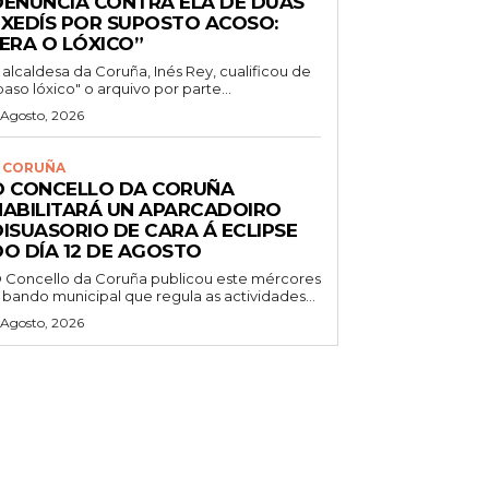
DENUNCIA CONTRA ELA DE DÚAS
EXEDÍS POR SUPOSTO ACOSO:
“ERA O LÓXICO”
 alcaldesa da Coruña, Inés Rey, cualificou de
paso lóxico" o arquivo por parte...
 Agosto, 2026
 CORUÑA
O CONCELLO DA CORUÑA
HABILITARÁ UN APARCADOIRO
DISUASORIO DE CARA Á ECLIPSE
DO DÍA 12 DE AGOSTO
 Concello da Coruña publicou este mércores
 bando municipal que regula as actividades...
 Agosto, 2026