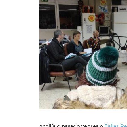
Acollía o pasado venres o
Taller Re