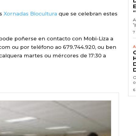
as
Xornadas Biocultura
que se celebran estes
A
"
7
ode poñerse en contacto con Mobi-Liza a
com ou por teléfono ao 679.744.920, ou ben
A
s calquera martes ou mércores de 17:30 a
O
o
6