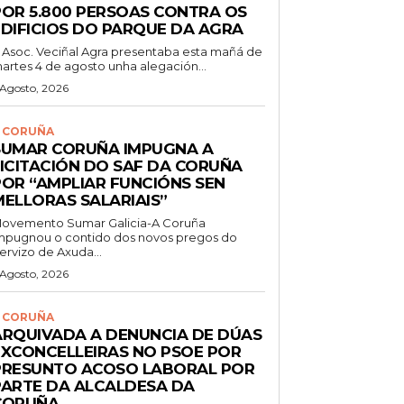
POR 5.800 PERSOAS CONTRA OS
EDIFICIOS DO PARQUE DA AGRA
 Asoc. Veciñal Agra presentaba esta mañá de
artes 4 de agosto unha alegación...
 Agosto, 2026
 CORUÑA
SUMAR CORUÑA IMPUGNA A
LICITACIÓN DO SAF DA CORUÑA
POR “AMPLIAR FUNCIÓNS SEN
MELLORAS SALARIAIS”
ovemento Sumar Galicia-A Coruña
mpugnou o contido dos novos pregos do
ervizo de Axuda...
 Agosto, 2026
 CORUÑA
ARQUIVADA A DENUNCIA DE DÚAS
EXCONCELLEIRAS NO PSOE POR
PRESUNTO ACOSO LABORAL POR
PARTE DA ALCALDESA DA
CORUÑA