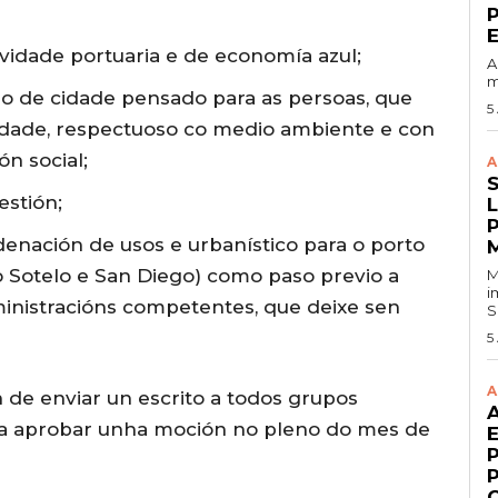
vidade portuaria e de economía azul;
A
m
o de cidade pensado para as persoas, que
5
idade, respectuoso co medio ambiente e con
ón social;
A
estión;
enación de usos e urbanístico para o porto
vo Sotelo e San Diego) como paso previo a
M
i
inistracións competentes, que deixe sen
S
5
A
n de enviar un escrito a todos grupos
ara aprobar unha moción no pleno do mes de