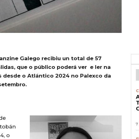
Fanzine Galego
recibiu un total de 57
lidas, que o público poderá ver e ler na
s desde o Atlántico 2024 no Palexco da
setembro.
C
A
O
 de
7
utobán
4, o
S