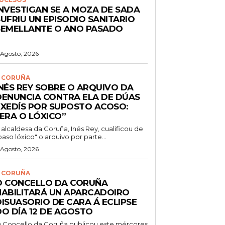
INVESTIGAN SE A MOZA DE SADA
UFRIU UN EPISODIO SANITARIO
SEMELLANTE O ANO PASADO
 Agosto, 2026
 CORUÑA
INÉS REY SOBRE O ARQUIVO DA
DENUNCIA CONTRA ELA DE DÚAS
EXEDÍS POR SUPOSTO ACOSO:
“ERA O LÓXICO”
 alcaldesa da Coruña, Inés Rey, cualificou de
paso lóxico" o arquivo por parte...
 Agosto, 2026
 CORUÑA
O CONCELLO DA CORUÑA
HABILITARÁ UN APARCADOIRO
DISUASORIO DE CARA Á ECLIPSE
DO DÍA 12 DE AGOSTO
 Concello da Coruña publicou este mércores