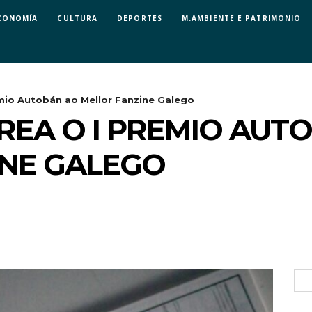
CONOMÍA
CULTURA
DEPORTES
M.AMBIENTE E PATRIMONIO
emio Autobán ao Mellor Fanzine Galego
TREA O I PREMIO AUT
INE GALEGO