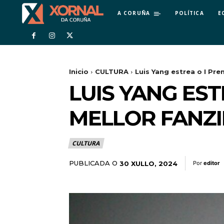
A CORUÑA
POLÍTICA
E
Inicio
CULTURA
Luis Yang estrea o I Pr
LUIS YANG ES
MELLOR FANZ
CULTURA
PUBLICADA O
30 XULLO, 2024
Por
editor