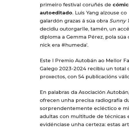
primeiro festival coruñés de
cómic
autoeditado
. Luis Yang alzouse co
galardón grazas á súa obra
Sunny 
decidiu outorgarlle, tamén, un accé
diploma a Gemma Pérez, pola súa o
nick era #humeda’.
Este I Premio Autobán ao Mellor F
Galego 2023-2024 recibiu un total 
proxectos, con 54 publicacións váli
En palabras da Asociación Autobán, 
ofrecen unha precisa radiografía d
sorprendentemente ecléctico e mili
adultas con multitude de técnicas 
evidénciase unha certeza: estas ar