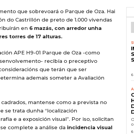
emento que sobrevoará o Parque de Oza. Hai
n do Castrillón de preto de 1.000 vivendas
tribuirán en
6 mazás, con arredor unha
res torres de 17 alturas.
S
ación APE H9-01 Parque de Oza -como
S
envolvemento- recibía o preceptivo
consideracións que terán que ser
6
determina ademais someter a Avaliación
A
os cadrados, mantense como a prevista no
 se trata dunha “localización
a e a exposición visual”. Por iso, solicitan
O
o
e se complete a análise da
incidencia visual
6