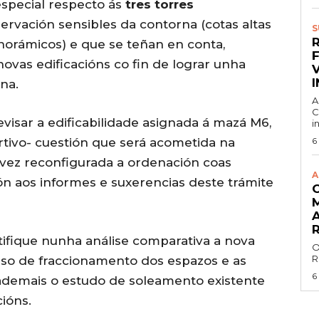
special respecto ás
tres torres
rvación sensibles da contorna (cotas altas
S
anorámicos) e que se teñan en conta,
ovas edificacións co fin de lograr unha
na.
A
C
isar a edificabilidade asignada á mazá M6,
i
rtivo- cuestión que será acometida na
6
 vez reconfigurada a ordenación coas
A
ón aos informes e suxerencias deste trámite
tifique nunha análise comparativa a nova
O
R
eso de fraccionamento dos espazos e as
6
ademais o estudo de soleamento existente
cións.