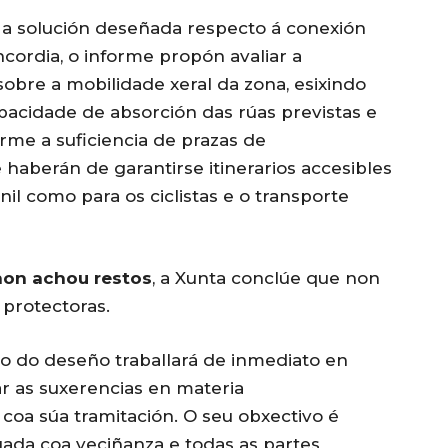
 a solución deseñada respecto á conexión
cordia, o informe propón avaliar a
obre a mobilidade xeral da zona, esixindo
acidade de absorción das rúas previstas e
irme a suficiencia de prazas de
aberán de garantirse itinerarios accesibles
il como para os ciclistas e o transporte
non achou restos
, a Xunta conclúe que non
 protectoras.
do do deseño traballará de inmediato en
ar as suxerencias en materia
coa súa tramitación. O seu obxectivo é
ada coa veciñanza e todas as partes