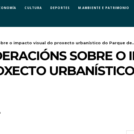
CONOMÍA
CULTURA
DEPORTES
M.AMBIENTE E PATRIMONIO
bre o impacto visual do proxecto urbanístico do Parque de..
DERACIÓNS SOBRE O 
OXECTO URBANÍSTIC
n