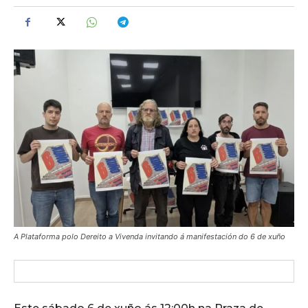
A Plataforma polo Dereito a Vivenda invitando á manifestación do 6 de xuño