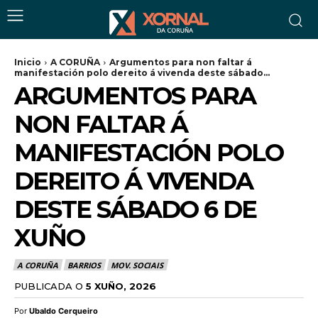
Inicio
A CORUÑA
Argumentos para non faltar á
manifestación polo dereito á vivenda deste sábado...
ARGUMENTOS PARA
NON FALTAR Á
MANIFESTACIÓN POLO
DEREITO Á VIVENDA
DESTE SÁBADO 6 DE
XUÑO
A CORUÑA
BARRIOS
MOV. SOCIAIS
PUBLICADA O
5 XUÑO, 2026
Por
Ubaldo Cerqueiro