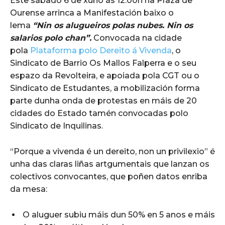
Este sábado 6 de xuño ás 12:00h na Praza de
Ourense arrinca a Manifestación baixo o
lema
“Nin os alugueiros polas nubes. Nin os
salarios polo chan”.
Convocada na cidade
pola
Plataforma polo Dereito á Vivenda
, o
Sindicato de Barrio Os Mallos Falperra e o seu
espazo da Revolteira, e apoiada pola CGT ou o
Sindicato de Estudantes, a mobilización forma
parte dunha onda de protestas en máis de 20
cidades do Estado tamén convocadas polo
Sindicato de Inquilinas.
“Porque a vivenda é un dereito, non un privilexio” é
unha das claras liñas artgumentais que lanzan os
colectivos convocantes, que poñen datos enriba
da mesa:
O aluguer subiu máis dun 50% en 5 anos e máis