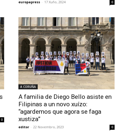
europapress
-
17 Xuño, 2024
0
A CORUÑA
s
A familia de Diego Bello asiste en
Filipinas a un novo xuízo:
“agardemos que agora se faga
xustiza”
0
editor
-
22 Novembro, 2023
0