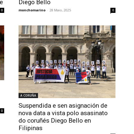
me
Diego Bello
monchomarino
-
28 Maio, 2025
0
0
A CORUÑA
Suspendida e sen asignación de
0
nova data a vista polo asasinato
do coruñés Diego Bello en
Filipinas