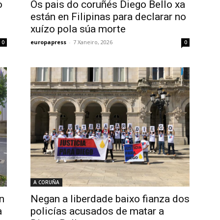
o
Os pais do coruñés Diego Bello xa
están en Filipinas para declarar no
xuízo pola súa morte
europapress
-
7 Xaneiro, 2026
0
0
A CORUÑA
n
Negan a liberdade baixo fianza dos
a
policías acusados de matar a