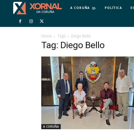
A CORUÑA
POLÍTICA
E
Home
Tags
Diego Bello
Tag: Diego Bello
A CORUÑA