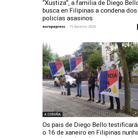
“Xustiza”, a familia de Diego Bell
busca en Filipinas a condena dos
policías asasinos
europapress
-
15 Xaneiro, 2026
A CORUÑA
Os pais de Diego Bello testificará
o 16 de xaneiro en Filipinas nunh