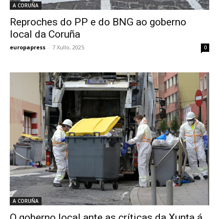
A CORUÑA
Reproches do PP e do BNG ao goberno
local da Coruña
europapress
-
7 Xullo, 2025
0
A CORUÑA
O goberno local ante as críticas da Xunta á