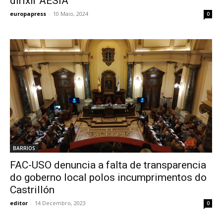
dirixir AESIA
europapress
-
10 Maio, 2024
0
BARRIOS
FAC-USO denuncia a falta de transparencia
do goberno local polos incumprimentos do
Castrillón
editor
-
14 Decembro, 2023
0