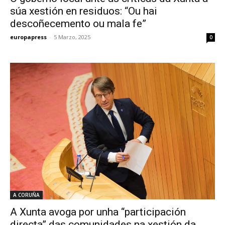
súa xestión en residuos: “Ou hai
descoñecemento ou mala fe”
europapress
-
5 Marzo, 2025
0
A CORUÑA
A Xunta avoga por unha “participación
directa” das comunidades na xestión da