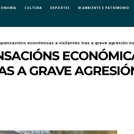
CONOMÍA
CULTURA
DEPORTES
M.AMBIENTE E PATRIMONIO
pensacións económicas a vixilantes tras a grave agresión no 
NSACIÓNS ECONÓMIC
RAS A GRAVE AGRESIÓ