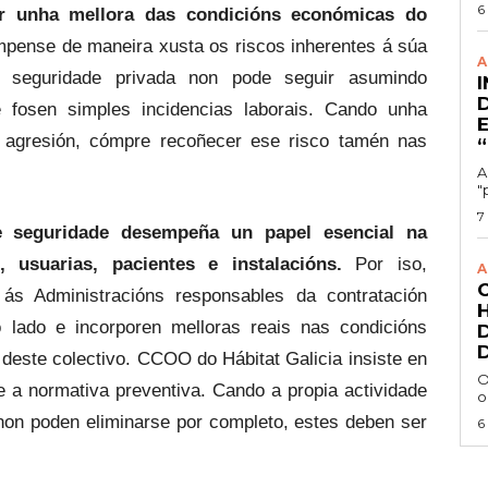
6
mar unha mellora das condicións económicas do
pense de maneira xusta os riscos inherentes á súa
A
de seguridade privada non pode seguir asumindo
 fosen simples incidencias laborais. Cando unha
a agresión, cómpre recoñecer ese risco tamén nas
A
"
7
e seguridade desempeña un papel esencial na
, usuarias, pacientes e instalacións.
Por iso,
A
ás Administracións responsables da contratación
o lado e incorporen melloras reais nas condicións
deste colectivo. CCOO do Hábitat Galicia insiste en
O
 a normativa preventiva. Cando a propia actividade
o
non poden eliminarse por completo, estes deben ser
6