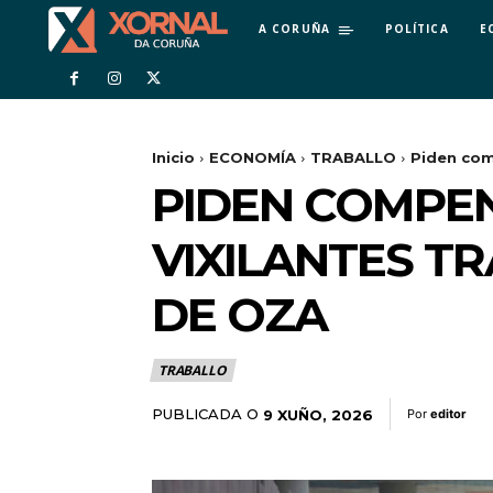
A CORUÑA
POLÍTICA
E
Inicio
ECONOMÍA
TRABALLO
Piden com
PIDEN COMPE
VIXILANTES T
DE OZA
TRABALLO
PUBLICADA O
9 XUÑO, 2026
Por
editor