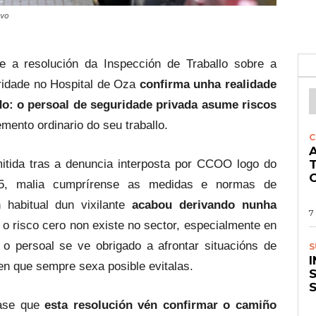
ivo
 a resolución da Inspección de Traballo sobre a
uridade no Hospital de Oza
confirma unha realidade
o: o persoal de seguridade privada asume riscos
mento ordinario do seu traballo.
C
A
itida tras a denuncia interposta por CCOO logo do
O
5, malia cumprírense as medidas e normas de
n habitual dun vixilante
acabou derivando nunha
7
e o risco cero non existe no sector, especialmente en
 o persoal se ve obrigado a afrontar situacións de
S
sen que sempre sexa posible evitalas.
S
ñase que
esta resolución vén confirmar o camiño