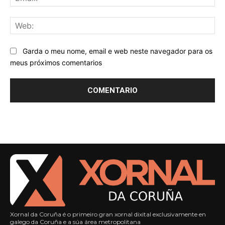
We
Garda o meu nome, email e web neste navegador para os
meus próximos comentarios
Xornal da Coruña é o primeiro gran xornal dixital exclusivamente en
galego da Coruña e a súa área metropolitana