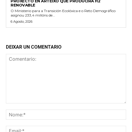
PROXECTO EN ARTEIXO QUE PRODUCIRÁ H2
RENOVABLE
O Ministerio para a Transición Ecolóxica e o Reto Demográfico
asignou 233,4 millóns de...
6 Agosto, 2026
DEIXAR UN COMENTARIO
Comentario:
No
Ema