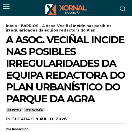
Inicio
BARRIOS
A Asoc. Veciñal incide nas posibles
irregularidades da equipa redactora do Plan...
A ASOC. VECIÑAL INCIDE
NAS POSIBLES
IRREGULARIDADES DA
EQUIPA REDACTORA DO
PLAN URBANÍSTICO DO
PARQUE DA AGRA
BARRIOS
ECONOMÍA
PUBLICADA O
9 XULLO, 2026
Por
Redacción