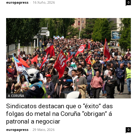
europapress
-
16 Xuño, 2026
0
A CORUÑA
Sindicatos destacan que o “éxito” das
folgas do metal na Coruña “obrigan” á
patronal a negociar
europapress
-
29 Maio, 2026
0