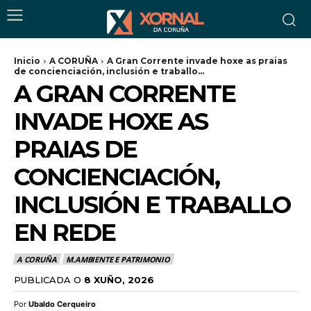
Inicio
A CORUÑA
A Gran Corrente invade hoxe as praias
de concienciación, inclusión e traballo...
A GRAN CORRENTE
INVADE HOXE AS
PRAIAS DE
CONCIENCIACIÓN,
INCLUSIÓN E TRABALLO
EN REDE
A CORUÑA
M.AMBIENTE E PATRIMONIO
PUBLICADA O
8 XUÑO, 2026
Por
Ubaldo Cerqueiro