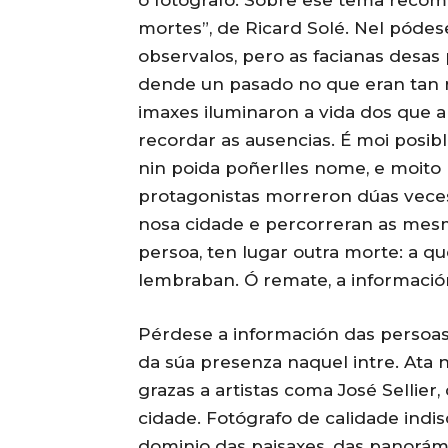
mortes”, de Ricard Solé. Nel pódes
observalos, pero as facianas desas
dende un pasado no que eran tan r
imaxes iluminaron a vida dos que 
recordar as ausencias. É moi posib
nin poida poñerlles nome, e moito 
protagonistas morreron dúas veces,
nosa cidade e percorreran as mesm
persoa, ten lugar outra morte: a q
lembraban. Ó remate, a informaci
Pérdese a información das persoas,
da súa presenza naquel intre. Ata
grazas a artistas coma José Sellier
cidade. Fotógrafo de calidade indi
dominio das paisaxes, das panorámi