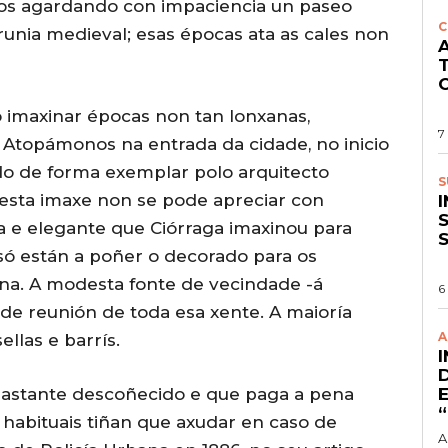
mos agardando con impaciencia un paseo
C
unia medieval; esas épocas ata as cales non
A
O
imaxinar épocas non tan lonxanas,
7
Atopámonos na entrada da cidade, no inicio
do de forma exemplar polo arquitecto
S
nesta imaxe non se pode apreciar con
S
ca e elegante que Ciórraga imaxinou para
n só están a poñer o decorado para os
ena. A modesta fonte de vecindade -á
6
e reunión de toda esa xente. A maioría
A
llas e barrís.
 bastante descoñecido e que paga a pena
 habituais tiñan que axudar en caso de
A