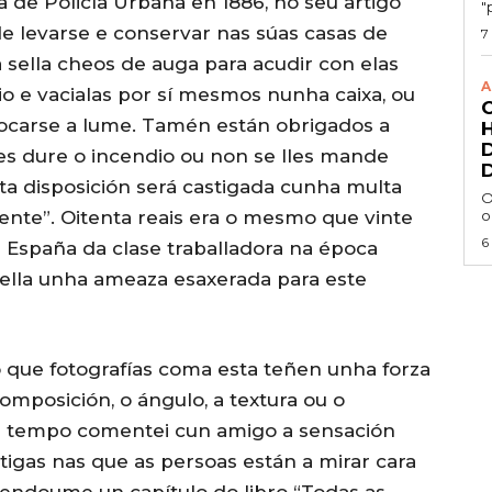
 de Policía Urbana en 1886, no seu artigo
"
e levarse e conservar nas súas casas de
7
 sella cheos de auga para acudir con elas
A
o e vacialas por sí mesmos nunha caixa, ou
ocarse a lume. Tamén están obrigados a
s dure o incendio ou non se lles mande
sta disposición será castigada cunha multa
O
lente”. Oitenta reais era o mesmo que vinte
o
6
 España da clase traballadora na época
ella unha ameaza esaxerada para este
 que fotografías coma esta teñen unha forza
composición, o ángulo, a textura ou o
ai tempo comentei cun amigo a sensación
tigas nas que as persoas están a mirar cara
endoume un capítulo do libro “Todas as