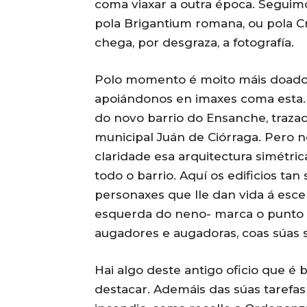
coma viaxar a outra época. Segui
pola Brigantium romana, ou pola Cr
chega, por desgraza, a fotografía.
Polo momento é moito máis doado 
apoiándonos en imaxes coma esta. 
do novo barrio do Ensanche, traza
municipal Juán de Ciórraga. Pero 
claridade esa arquitectura simétri
todo o barrio. Aquí os edificios ta
personaxes que lle dan vida á esc
esquerda do neno- marca o punto d
augadores e augadoras, coas súas se
Hai algo deste antigo oficio que é
destacar. Ademáis das súas tarefas