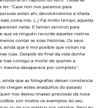
e ler: “Case non nos paramos para
 persoas están ahí, devolvéndonos a ollada
eais coma nós. (…) Fai moito tempo, aquelas
aparecen nelas. E tamén serviron para
le que xa ninguén recorde aqueles rostros
menos contar as súas historias. Os seus
 aínda que é moi posible que viviran na
as rúas. Despóis do final da vida dunha
ue trae consigo a morte de quenes a
ón mesma desaparece por completo”.
 aínda que as fotografías deixan constancia
 nós chegan estes anaquiños do pasado
, quen nos deixou imaxes preciosas da nosa
scutible, son moitos os exemplos do seu
cas ou da súa mestría nos retratos. Pero eu