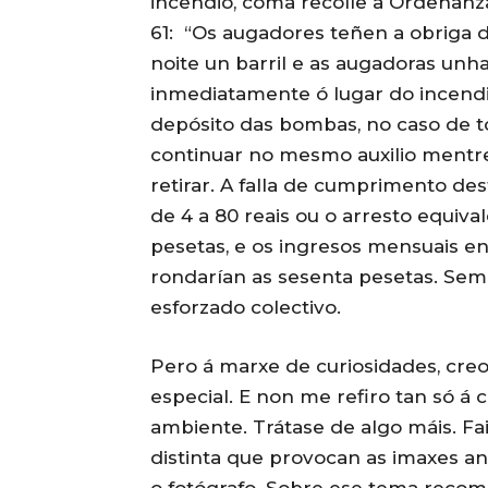
incendio, coma recolle a Ordenanza
61:
“Os augadores teñen a obriga d
noite un barril e as augadoras unha
inmediatamente ó lugar do incendi
depósito das bombas, no caso de t
continuar no mesmo auxilio mentre
retirar. A falla de cumprimento de
de 4 a 80 reais ou o arresto equiva
pesetas, e os ingresos mensuais en
rondarían as sesenta pesetas. Sem
esforzado colectivo.
Pero á marxe de curiosidades, creo
especial. E non me refiro tan só á 
ambiente. Trátase de algo máis. F
distinta que provocan as imaxes an
o fotógrafo. Sobre ese tema recom